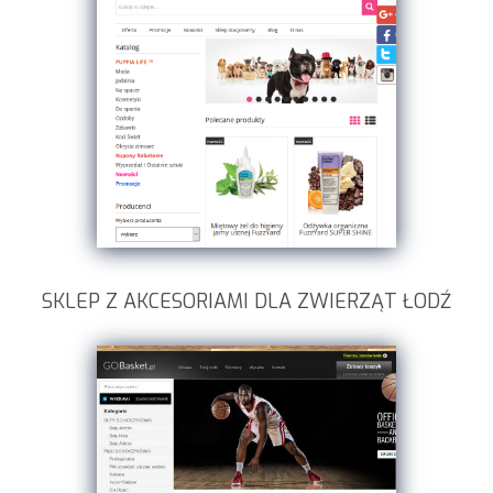
SKLEP Z AKCESORIAMI DLA ZWIERZĄT ŁODŹ