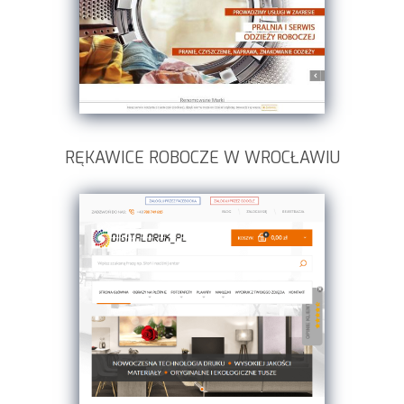
RĘKAWICE ROBOCZE W WROCŁAWIU