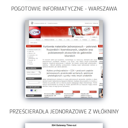
POGOTOWIE INFORMATYCZNE - WARSZAWA
PRZEŚCIERADŁA JEDNORAZOWE Z WŁÓKNINY