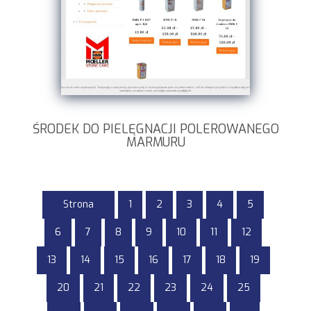
ŚRODEK DO PIELĘGNACJI POLEROWANEGO
MARMURU
Strona
1
2
3
4
5
6
7
8
9
10
11
12
13
14
15
16
17
18
19
20
21
22
23
24
25