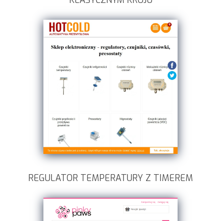
KLASYCZNYM KROJU
REGULATOR TEMPERATURY Z TIMEREM