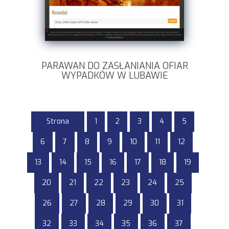
PARAWAN DO ZASŁANIANIA OFIAR
WYPADKÓW W LUBAWIE
Strona
1
2
3
4
5
6
7
8
9
10
11
12
13
14
15
16
17
18
19
20
21
22
23
24
25
26
27
28
29
30
31
32
33
34
35
36
37