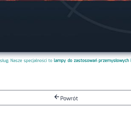
sług. Nasze specjalności to
lampy do zastosowań przemysłowych i
arrow_back
Powrót