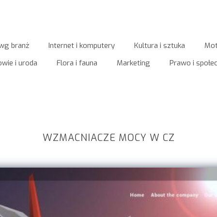
wg branż
Internet i komputery
Kultura i sztuka
Mot
wie i uroda
Flora i fauna
Marketing
Prawo i społ
WZMACNIACZE MOCY W CZ