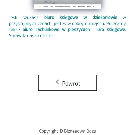
Jeśli szukasz
biuro księgowe w dzieżoniowie
w
przystępnych cenach, jesteś w dobrym miejscu. Polecamy
także
biuro rachunkowe w pieszycach
i
iuro księgowe
.
Sprawdź naszą ofertę!
arrow_back
Powrót
Copyright © Biznesowa Baza